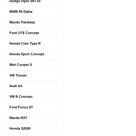
Dodge Viper SRT10
BMW X5 Dakar
Mazda Trackday
Ford UTE Concept
Honda Civic Type R
Honda Sport Concept
Mini Cooper S
VW Touran
Audi A4
VW R Concept
Ford Focus ST
Mazda RX7
Honda S2000