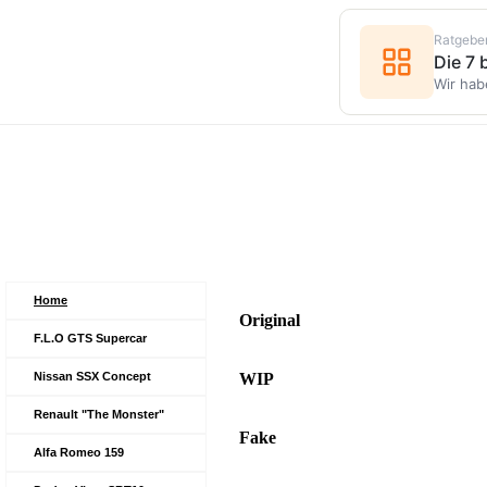
Ratgebe
Die 7
Wir hab
VW R Concept
Home
Original
F.L.O GTS Supercar
Nissan SSX Concept
WIP
Renault "The Monster"
Fake
Alfa Romeo 159